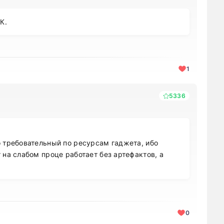
К.
1
5336
о требовательный по ресурсам гаджета, ибо
 на слабом проце работает без артефактов, а
0