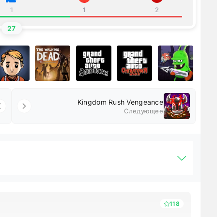
1
1
2
27
Kingdom Rush Vengeance
Следующее
118