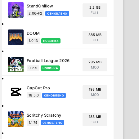
StandChillow
2.2 GB
FULL
2.06-F2
ОБНОВЛЕНО
DOOM
385 MB
FULL
1.0.13
НОВИНКА
Football League 2026
295 MB
MOD
0.2.9
НОВИНКА
CapCut Pro
193 MB
MOD
18.5.0
ОБНОВЛЕНО
Scritchy Scratchy
183 MB
FULL
1.1.74
ОБНОВЛЕНО