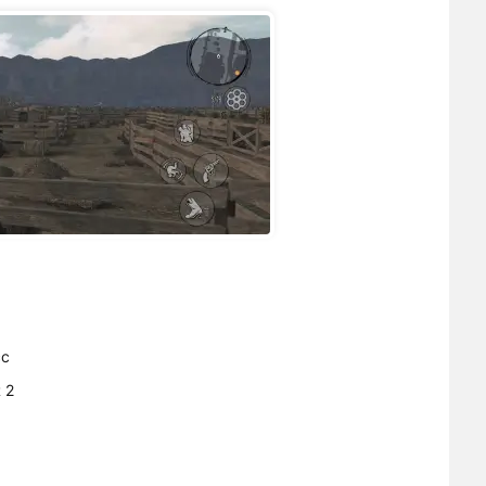
сс
 2