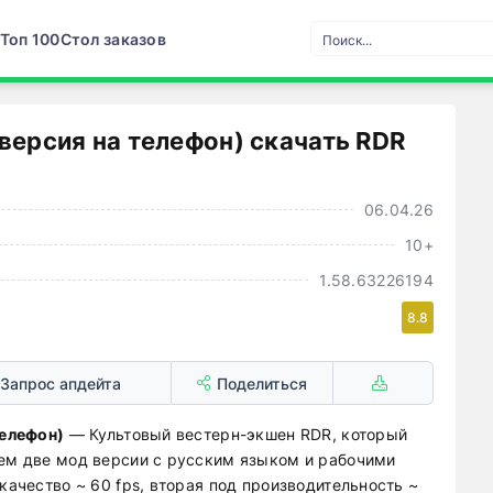
Топ 100
Стол заказов
версия на телефон) cкачать RDR
06.04.26
10+
1.58.63226194
8.8
Запрос апдейта
Поделиться
телефон)
— Культовый вестерн-экшен RDR, который
ем две мод версии с русским языком и рабочими
качество ~ 60 fps, вторая под производительность ~