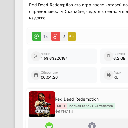
Red Dead Redemption это игра после которой д
справедливости. Скачайте, сядьте в седло и п
надолго.
15
2
8.8
Версия
Размер
1.58.63226194
6.2 GB
Обновлено
Язык
06.04.26
RU
Red Dead Redemption
MOD
полная версия на телефон
671
14