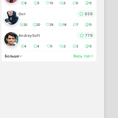
9
5
10
3
0
0
939
Онт
20
20
29
16
7
0
779
AndreySoft
4
4
0
2
2
0
Больше
Весь топ