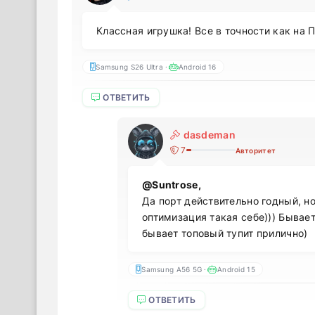
Классная игрушка! Все в точности как на П
Samsung S26 Ultra ·
Android 16
ОТВЕТИТЬ
dasdeman
7
Авторитет
@Suntrose,
Да порт действительно годный, н
оптимизация такая себе))) Бывает
бывает топовый тупит прилично)
Samsung A56 5G ·
Android 15
ОТВЕТИТЬ