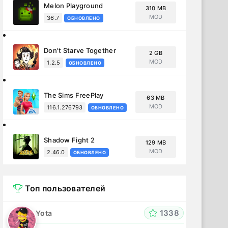
Melon Playground
310 MB
MOD
36.7
ОБНОВЛЕНО
Don't Starve Together
2 GB
MOD
1.2.5
ОБНОВЛЕНО
The Sims FreePlay
63 MB
MOD
116.1.276793
ОБНОВЛЕНО
Shadow Fight 2
129 MB
MOD
2.46.0
ОБНОВЛЕНО
Топ пользователей
1338
Yota