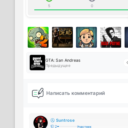
5
0
GTA: San Andreas
Предыдущее
Написать комментарий
Suntrose
2
Участник