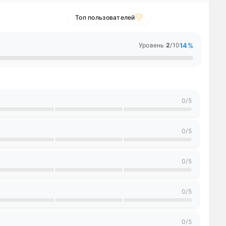
Топ пользователей
14%
Уровень
2
/10
0/5
0/5
0/5
300+
4
Эксперт
700+
5
Уважаемый
1500+
астер
8000+
9
Ветеран
12000+
10
Легенда
18000+
0/5
удете получать уведомления при их получении
0/5