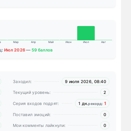
в
Мар
Апр
Май
Июн
Июл
Авг
ц:
—
Июл 2026
59 баллов
Заходил:
9 июля 2026, 08:40
Текущий уровень:
2
1
Серия входов подрят:
1 дн.
рекорд:
Поставил эмоций:
0
Мои комменты лайкнули:
0