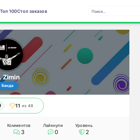
Топ 100
Стол заказов
Zimin
Банда
9
11
из 48
Комментов
Лайкнули
Уровень
3
0
2