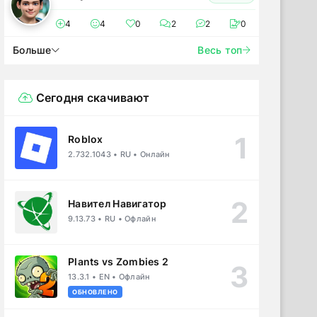
4
4
0
2
2
0
Больше
Весь топ
Сегодня скачивают
Roblox
2.732.1043 • RU • Онлайн
Навител Навигатор
9.13.73 • RU • Офлайн
Plants vs Zombies 2
13.3.1 • EN • Офлайн
ОБНОВЛЕНО