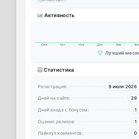
будут расширятся).
Активность
Сен
Окт
Ноя
Дек
Янв
Фе
Лучший меся
Статистика
Регистрация:
9 июля 2026
Дней на сайте:
29
Дней входа с бонусом:
1
Оценил релизов:
1
Лайкнул комментов:
0