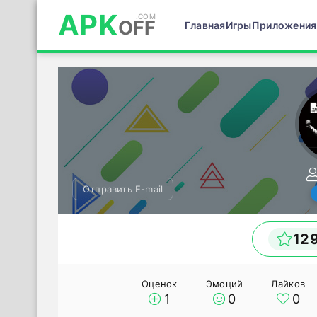
APK
OFF
Главная
Игры
Приложения
Отправить E-mail
12
Оценок
Эмоций
Лайков
1
0
0