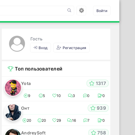
Войти
Гость
Вход
Регистрация
Топ пользователей
1317
Yota
9
5
10
3
0
0
939
Онт
20
20
29
16
7
0
758
AndreySoft