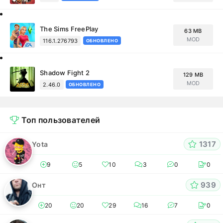
The Sims FreePlay
63 MB
MOD
116.1.276793
ОБНОВЛЕНО
Shadow Fight 2
129 MB
MOD
2.46.0
ОБНОВЛЕНО
Топ пользователей
1317
Yota
9
5
10
3
0
0
939
Онт
20
20
29
16
7
0