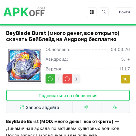
APK
OFF
Войти
BeyBlade Burst (много денег, все открыто)
cкачать БейБлейд на Андроид бесплатно
Обновлено:
04.03.26
Аандроид:
5.1+
Версия:
11.1.7
1
0
10
Подписаться на обновления
Запрос апдейта
BeyBlade Burst (MOD: много денег, все открыто)
—
Динамичная аркада по мотивам культовых волчков.
После запуска модификации вы получите