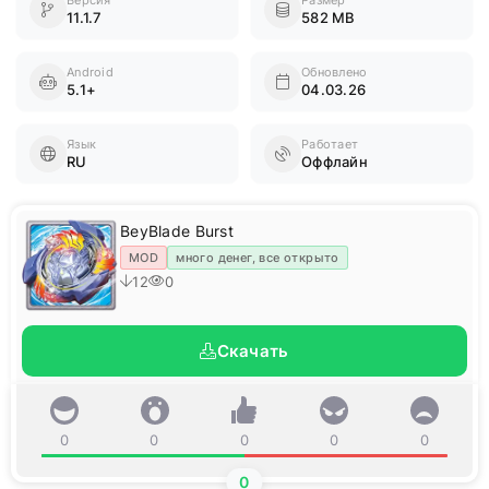
11.1.7
582 MB
Android
Обновлено
5.1+
04.03.26
Язык
Работает
RU
Оффлайн
BeyBlade Burst
MOD
много денег, все открыто
12
0
Скачать
0
0
0
0
0
0