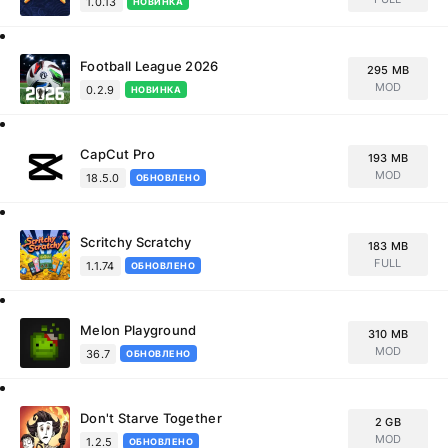
1.0.13
НОВИНКА
Football League 2026
295 MB
MOD
0.2.9
НОВИНКА
CapCut Pro
193 MB
MOD
18.5.0
ОБНОВЛЕНО
Scritchy Scratchy
183 MB
FULL
1.1.74
ОБНОВЛЕНО
Melon Playground
310 MB
MOD
36.7
ОБНОВЛЕНО
Don't Starve Together
2 GB
MOD
1.2.5
ОБНОВЛЕНО