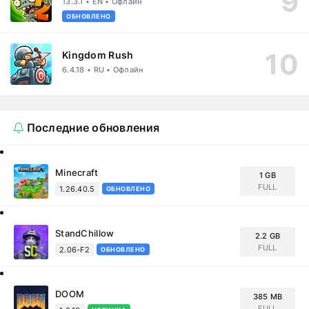
13.3.1 • EN • Офлайн
ОБНОВЛЕНО
Kingdom Rush
6.4.18 • RU • Офлайн
Последние обновления
Minecraft
1 GB
FULL
1.26.40.5
ОБНОВЛЕНО
StandChillow
2.2 GB
FULL
2.06-F2
ОБНОВЛЕНО
DOOM
385 MB
FULL