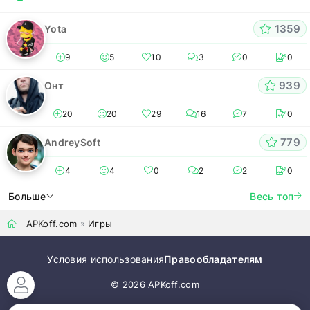
1359
Yota
9
5
10
3
0
0
939
Онт
20
20
29
16
7
0
779
AndreySoft
4
4
0
2
2
0
Больше
Весь топ
APKoff.com
»
Игры
Условия использования
Правообладателям
© 2026 APKoff.com