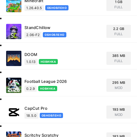
Minecraft
1 GB
FULL
1.26.40.5
ОБНОВЛЕНО
StandChillow
2.2 GB
FULL
2.06-F2
ОБНОВЛЕНО
DOOM
385 MB
FULL
1.0.13
НОВИНКА
Football League 2026
295 MB
MOD
0.2.9
НОВИНКА
CapCut Pro
193 MB
MOD
18.5.0
ОБНОВЛЕНО
Scritchy Scratchy
183 MB