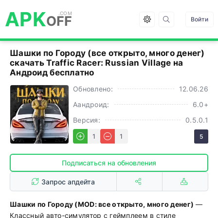
APK
OFF
Войти
Шашки по Городу (все открыто, много денег)
cкачать Traffic Racer: Russian Village на
Андроид бесплатно
Обновлено:
12.06.26
Аандроид:
6.0+
Версия:
0.5.0.1
1
1
5
Подписаться на обновления
Запрос апдейта
Шашки по Городу (MOD: все открыто, много денег)
—
Классный авто-симулятор с геймплеем в стиле