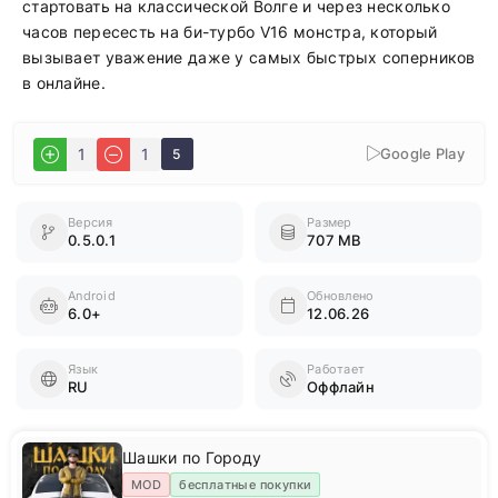
стартовать на классической Волге и через несколько
часов пересесть на би-турбо V16 монстра, который
вызывает уважение даже у самых быстрых соперников
в онлайне.
Google Play
1
1
5
Версия
Размер
0.5.0.1
707 MB
Android
Обновлено
6.0+
12.06.26
Язык
Работает
RU
Оффлайн
Шашки по Городу
MOD
бесплатные покупки