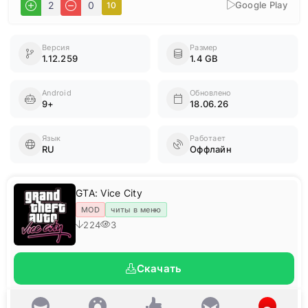
Google Play
2
0
10
Версия
Размер
1.12.259
1.4 GB
Android
Обновлено
9+
18.06.26
Язык
Работает
RU
Оффлайн
GTA: Vice City
MOD
читы в меню
224
3
Скачать