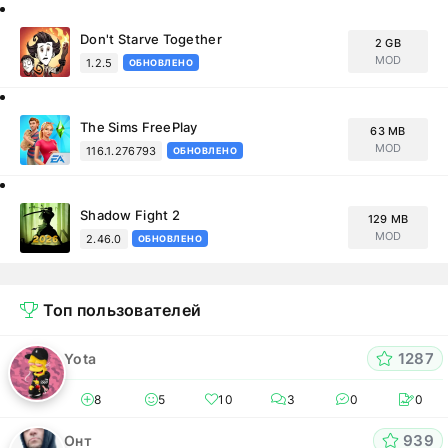
Don't Starve Together
2 GB
MOD
1.2.5
ОБНОВЛЕНО
The Sims FreePlay
63 MB
MOD
116.1.276793
ОБНОВЛЕНО
Shadow Fight 2
129 MB
MOD
2.46.0
ОБНОВЛЕНО
Топ пользователей
1287
Yota
8
5
10
3
0
0
939
Онт