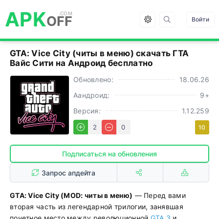
APK
OFF
Войти
GTA: Vice City (читы в меню) cкачать ГТА
Вайс Сити на Андроид бесплатно
Обновлено:
18.06.26
Аандроид:
9+
Версия:
1.12.259
2
0
10
Подписаться на обновления
Запрос апдейта
GTA: Vice City (MOD: читы в меню)
— Перед вами
вторая часть из легендарной трилогии, занявшая
почетное место между революционной
GTA 3
и