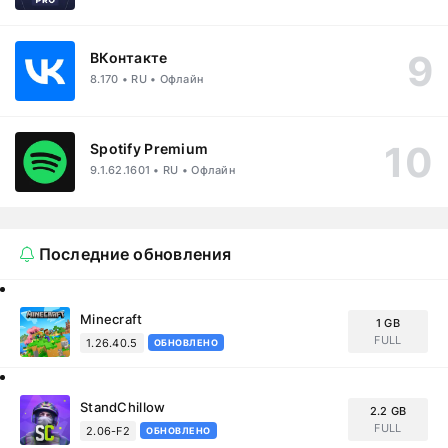
ВКонтакте
8.170 • RU • Офлайн
Spotify Premium
9.1.62.1601 • RU • Офлайн
Последние обновления
Minecraft
1 GB
FULL
1.26.40.5
ОБНОВЛЕНО
StandChillow
2.2 GB
FULL
2.06-F2
ОБНОВЛЕНО