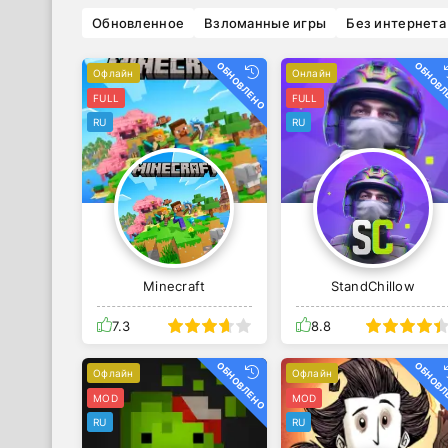
Обновленное
Взломанные игры
Без интернета
ОБНОВЛЕНО
ОБНОВЛ
Офлайн
Онлайн
FULL
FULL
RU
RU
Minecraft
StandChillow
7.3
8.8
ОБНОВЛЕНО
ОБНОВЛ
Офлайн
Офлайн
MOD
MOD
RU
RU