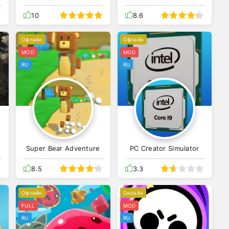
10
8.6
Офлайн
Офлайн
MOD
MOD
RU
RU
Super Bear Adventure
PC Creator Simulator
8.5
3.3
Офлайн
Онлайн
FULL
MOD
RU
RU