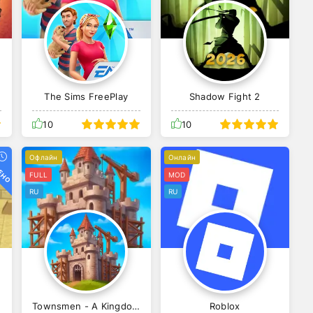
The Sims FreePlay
Shadow Fight 2
10
10
ЕНО
Офлайн
Онлайн
FULL
MOD
RU
RU
Townsmen - A Kingdom Rebuilt
Roblox