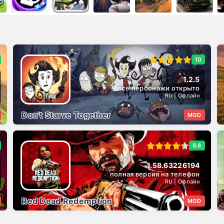
10
1.2.5
все персонажи открыто
RU | Офлайн
Don't Starve Together
MOD
8.8
1.58.63226194
полная версия на телефон
RU | Офлайн
Red Dead Redemption
MOD