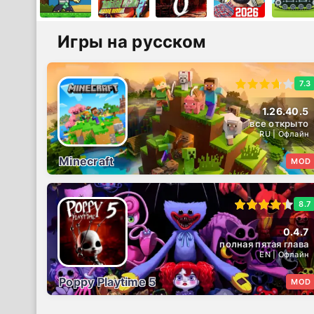
Игры на русском
7.3
1.26.40.5
все открыто
RU | Офлайн
Minecraft
MOD
8.7
0.4.7
полная пятая глава
EN | Офлайн
Poppy Playtime 5
MOD