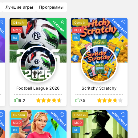
Лучшие игры
Программы
ЕНО
ОБНОВЛЕНО
НОВИНКА
Офлайн
Офлайн
MOD
FULL
RU
RU
Football League 2026
Scritchy Scratchy
9.2
7.5
ЕНО
ОБНОВЛЕНО
ОБНОВЛЕНО
Онлайн
Офлайн
MOD
MOD
RU
RU