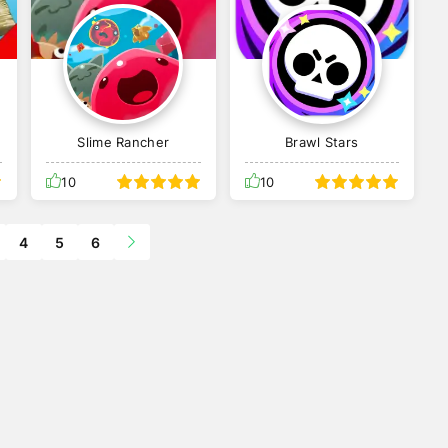
Slime Rancher
Brawl Stars
10
10
4
5
6