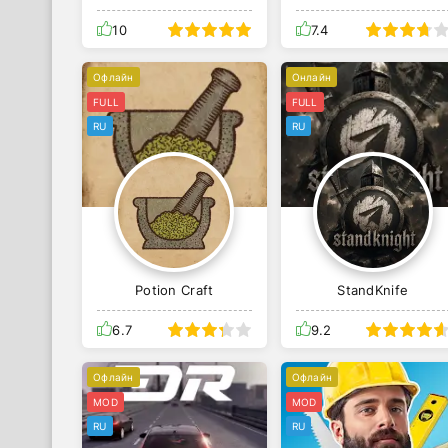
10
7.4
Офлайн
Онлайн
FULL
FULL
RU
RU
Potion Craft
StandKnife
6.7
9.2
Офлайн
Офлайн
MOD
MOD
RU
RU