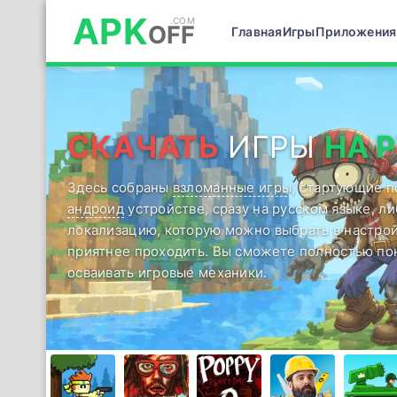
APK
OFF
Главная
Игры
Приложения
СКАЧАТЬ
ИГРЫ
НА 
Здесь собраны
взломанные игры
, стартующие 
андроид
устройстве, сразу на русском языке, л
локализацию, которую можно выбрать в настрой
приятнее проходить. Вы сможете полностью по
осваивать игровые механики.