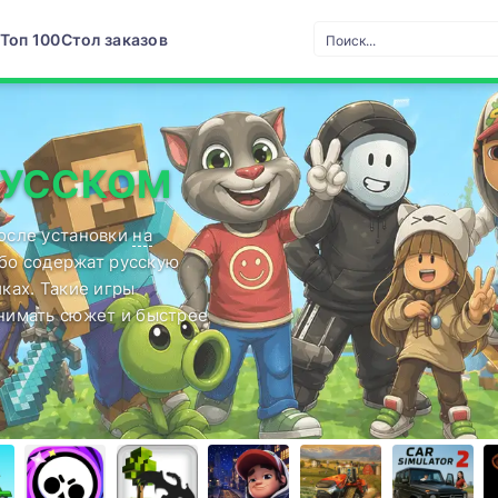
Топ 100
Стол заказов
РУССКОМ
после установки
на
ибо содержат русскую
ках. Такие игры
нимать сюжет и быстрее