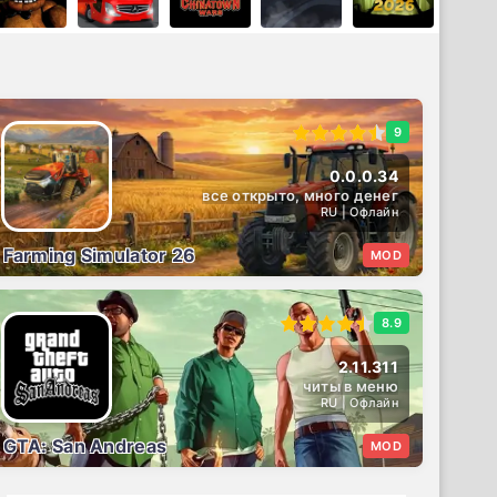
9
0.0.0.34
все открыто, много денег
RU | Офлайн
Farming Simulator 26
MOD
8.9
2.11.311
читы в меню
RU | Офлайн
GTA: San Andreas
MOD