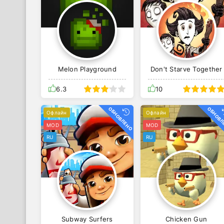
Melon Playground
Don't Starve Together
6.3
10
ОБНОВЛЕНО
ОБНОВЛ
Офлайн
Офлайн
MOD
MOD
RU
RU
Subway Surfers
Chicken Gun