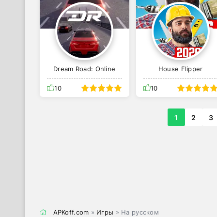
Dream Road: Online
House Flipper
10
10
1
2
3
APKoff.com
»
Игры
» На русском