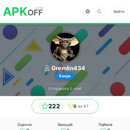
APK
OFF
Войти
Gremlin434
Банда
Отправить E-mail
222
6
из 47
Оценок
Эмоций
Лайков