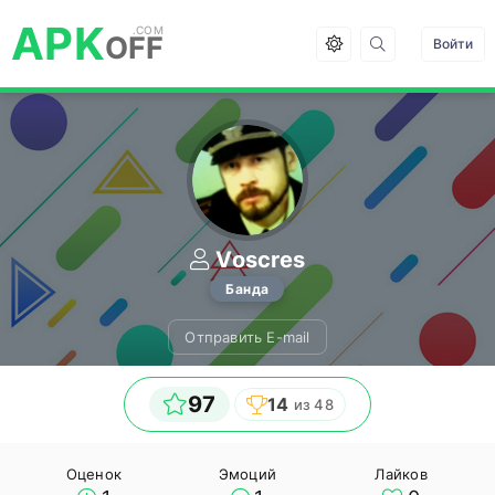
APK
OFF
Войти
Voscres
Банда
Отправить E-mail
97
14
из 48
Оценок
Эмоций
Лайков