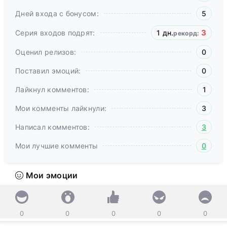
Дней входа с бонусом:
5
3
Серия входов подрят:
1 дн.
рекорд:
Оценил релизов:
0
Поставил эмоций:
0
Лайкнул комментов:
1
Мои комменты лайкнули:
3
Написал комментов:
3
Мои лучшие комменты
0
Мои эмоции
0
0
0
0
0