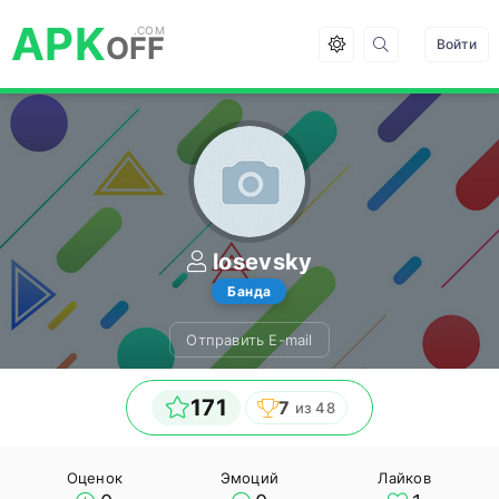
APK
OFF
Войти
losevsky
Банда
Отправить E-mail
171
7
из 48
Оценок
Эмоций
Лайков